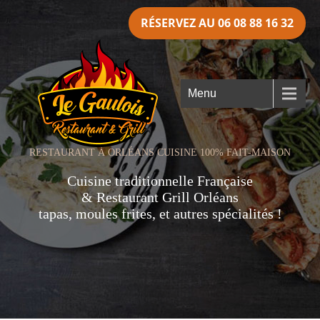
RÉSERVEZ AU 06 08 88 16 32
Menu
RESTAURANT À ORLÉANS CUISINE 100% FAIT-MAISON
Cuisine traditionnelle Française
& Restaurant Grill Orléans
tapas, moules frites, et autres spécialités !